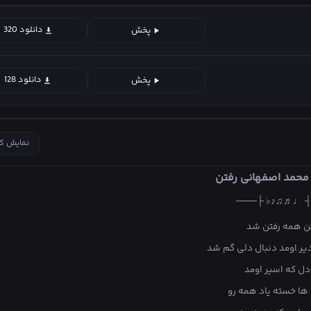
دانلود 320
پخش
دانلود 128
پخش
نمایش ک
 محمد اصفهانی رفتن
───┤ ♩♬♫♪♭ 
ن همه رفتن شد
یر اومد دنبال دلی گم شد
دل که اسیر اومد
 ها خسته یاد همه رو