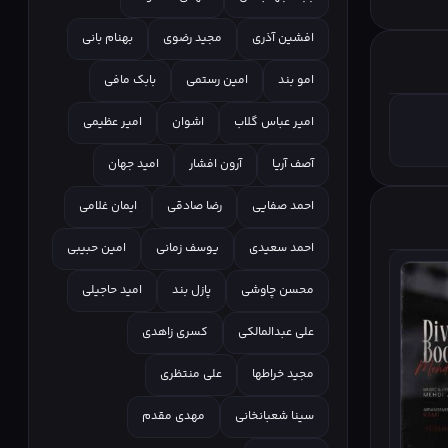
افشین آذری
مجید رضوی
بهنام بانی
امو بند
امین رستمی
بابک مافی
امیر عباس گلاب
اشوان
امیر عظیمی
آصف آریا
آرون افشار
امید جهان
احمد صفایی
رضا صادقی
ایمان غلامی
احمد سعیدی
یوسف زمانی
امین حبیبی
محسن چاوشی
پازل بند
امید حاجیلی
علی عبدالمالکی
کسری زاهدی
مجید خراطها
علی منتظری
سینا شعبانخانی
مهدی مقدم