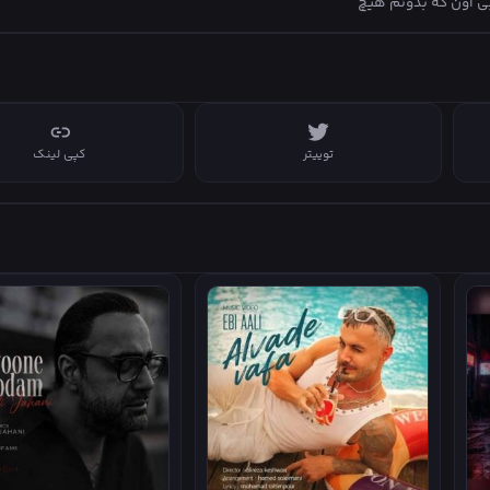
ی اون که بدونم هیچ
ی دلشون شد سنگ
ایی بی وقفه ترک میخورد
 میشد همراه دلم افسرد
آیینه فانوس دلم در باد
توییتر
کپی لینک
 شد مهرم همه رفت از یاد
 ها خسته یاد همه رو
ی اون که بدونم هیچ
ی دلشون شد سنگ
 شعله دورم همه رقصیدن
 هق هق با قهقهه خندیدن
───┤ ♩♬♫♪♭ 