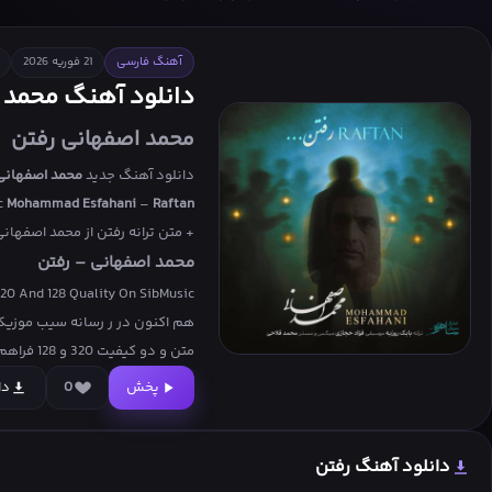
آخ چه عشقی
تا شمال
آهنگ فارسی
21 فوریه 2026
دانلود آهنگ محمد ا
محمد اصفهانی رفتن
دانلود آهنگ جدید
محمد اصفهانی
c
Mohammad Esfahani
–
Raftan
+ متن ترانه رفتن از محمد اصفهان
محمد اصفهانی – رفتن
20 And 128 Quality On SibMusic
هم اکنون در ر رسانه
سیب موزیک
متن و دو کیفیت 320 و 128 فراهم کرده ایم، امیدواریم لذت کافی را برده باشید
پخش
0
دا
دانلود آهنگ رفتن