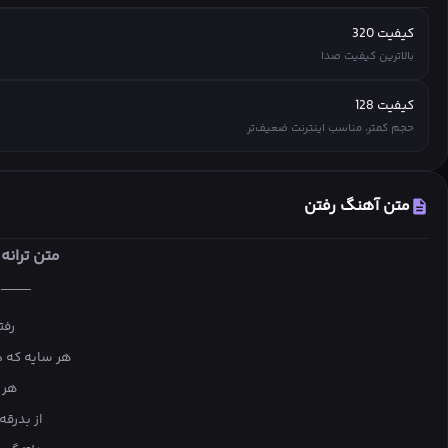
کیفیت 320
بالاترین کیفیت صدا
کیفیت 128
حجم کمتر، مناسب اینترنت ضعیف‌تر
متن آهنگ رفتن
متن ترانه
├───
رفت
هر سایه که د
هر 
از بدرقه